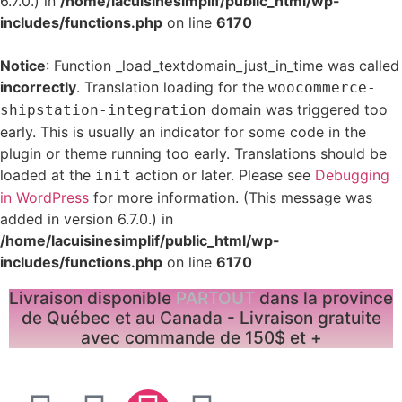
6.7.0.) in
/home/lacuisinesimplif/public_html/wp-
includes/functions.php
on line
6170
Notice
: Function _load_textdomain_just_in_time was called
incorrectly
. Translation loading for the
woocommerce-
domain was triggered too
shipstation-integration
early. This is usually an indicator for some code in the
plugin or theme running too early. Translations should be
loaded at the
action or later. Please see
Debugging
init
in WordPress
for more information. (This message was
added in version 6.7.0.) in
/home/lacuisinesimplif/public_html/wp-
includes/functions.php
on line
6170
Livraison disponible
PARTOUT
dans la province
de Québec et au Canada - Livraison gratuite
avec commande de 150$ et +