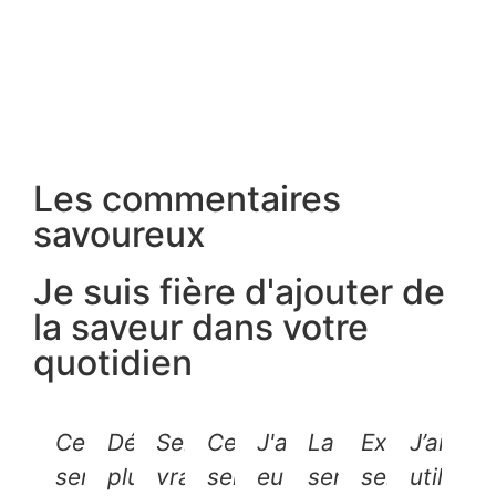
Les commentaires
savoureux
Je suis fière d'ajouter de
la saveur dans votre
quotidien
Cette
Déjà
Service
Cette
J'ai
La
Excellent
J’ai
semaine
plusieurs
vraiment
semaine,
eu
semaine
service!
utilisé